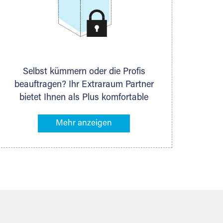
Selbst kümmern oder die Profis
beauftragen? Ihr Extraraum Partner
bietet Ihnen als Plus komfortable
Serviceleistungen an, die Ihre Lagerung
besonders bequem machen. Dazu
gehören z. B. Verpackungsservice,
Lieferung von Packmaterial sowie
Abholung und Rückholung. Ihr
Lagergut wird bei Ihrem Extraraum
Partner sicher verwahrt: trocken,
staubfrei, auf Wunsch versiegelt.
Natürlich erfüllen die Lagerhallen alle