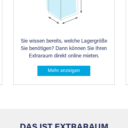
Sie wissen bereits, welche Lagergröße
Sie benötigen? Dann können Sie Ihren
Extraraum direkt online mieten.
Alternativ klicken Sie in unserer
Lagerliste die entsprechenden
Gegenstände an, die Sie einlagern
möchten – das Volumen wird sofort
und exakt für Sie ermittelt. Natürlich
steht Ihnen Ihr Extraraum Partner auch
gern zur Seite und berät Sie persönlich
hinsichtlich Lagervolumen und zu allen
weiteren Fragen, die Sie haben.
DAS IST EXTRARAUM