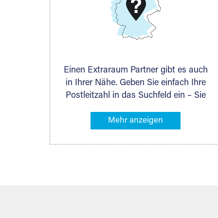
DMG Aktiengesellschaft
Schieferstein 11A
65439 Flörsheim
www.dmg-ag.com
Einen Extraraum Partner gibt es auch
in Ihrer Nähe. Geben Sie einfach Ihre
Postleitzahl in das Suchfeld ein – Sie
erhalten sofort die Kontaktdaten des
Partners mit Lagermöglichkeiten in
Ihrer Nähe. An zahlreichen Orten
können Sie anschließend Ihren
Lagerraum direkt online mieten. Gibt es
Extraraum noch nicht an Ihrem Ort,
kontaktieren Sie den nächstgelegenen
Partner und besprechen alles
persönlich.