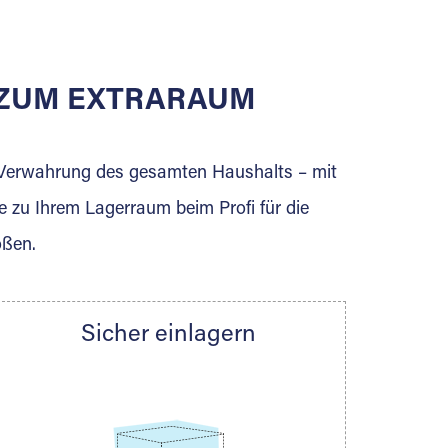
E ZUM EXTRARAUM
erden Sie jetzt Extraraum Partner und
e Verwahrung des gesamten Haushalts – mit
e zu Ihrem Lagerraum beim Profi für die
ößen.
Sicher einlagern