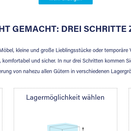
Partner in
HT GEMACHT: DREI SCHRITT
 der für die Einlagerung von Umzugsgut gebaut wurde? W
agerkunden und Vermietungen.
 Möbel, kleine und große Lieblingsstücke oder temporär
 komfortabel und sicher. In nur drei Schritten kommen Si
rung von nahezu allen Gütern in verschiedenen Lagergr
Ihre Nachricht.
Lagermöglichkeit wählen