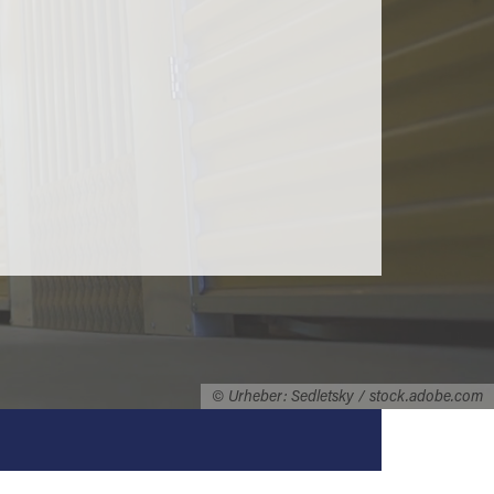
© Urheber: Sedletsky / stock.adobe.com