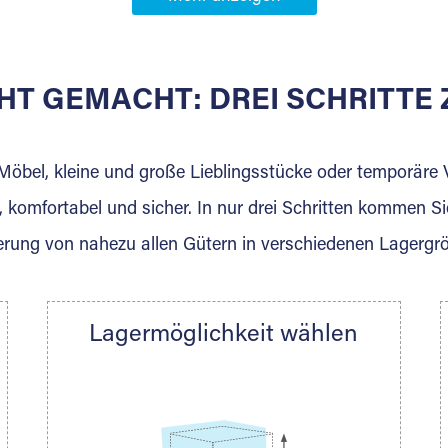
Partner in
ach
HT GEMACHT: DREI SCHRITT
 der für die Einlagerung von Umzugsgut gebaut wurde? W
agerkunden und Vermietungen.
 Möbel, kleine und große Lieblingsstücke oder temporär
 komfortabel und sicher. In nur drei Schritten kommen Si
rung von nahezu allen Gütern in verschiedenen Lagergr
Ihre Nachricht.
Lagermöglichkeit wählen