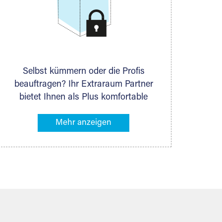
Selbst kümmern oder die Profis
beauftragen? Ihr Extraraum Partner
bietet Ihnen als Plus komfortable
Serviceleistungen an, die Ihre Lagerung
besonders bequem machen. Dazu
gehören z. B. Verpackungsservice,
Lieferung von Packmaterial sowie
Abholung und Rückholung. Ihr
Lagergut wird bei Ihrem Extraraum
Partner sicher verwahrt: trocken,
staubfrei, auf Wunsch versiegelt.
Natürlich erfüllen die Lagerhallen alle