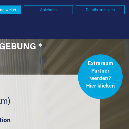
nd weiter
Ablehnen
Details anzeigen
MGEBUNG *
Extraraum
Partner
werden?
Hier klicken
.
km)
tion