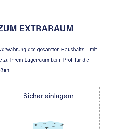
E ZUM EXTRARAUM
erden Sie jetzt Extraraum Partner und
e Verwahrung des gesamten Haushalts – mit
e zu Ihrem Lagerraum beim Profi für die
ößen.
Sicher einlagern