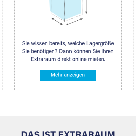
Sie wissen bereits, welche Lagergröße
Sie benötigen? Dann können Sie Ihren
Extraraum direkt online mieten.
Alternativ klicken Sie in unserer
Lagerliste die entsprechenden
Gegenstände an, die Sie einlagern
möchten – das Volumen wird sofort
und exakt für Sie ermittelt. Natürlich
steht Ihnen Ihr Extraraum Partner auch
gern zur Seite und berät Sie persönlich
hinsichtlich Lagervolumen und zu allen
weiteren Fragen, die Sie haben.
DAS IST EXTRARAUM