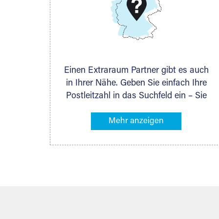
DMG Aktiengesellschaft
Schieferstein 11A
65439 Flörsheim
www.dmg-ag.com
Einen Extraraum Partner gibt es auch
in Ihrer Nähe. Geben Sie einfach Ihre
Postleitzahl in das Suchfeld ein – Sie
erhalten sofort die Kontaktdaten des
Partners mit Lagermöglichkeiten in
Ihrer Nähe. An zahlreichen Orten
können Sie anschließend Ihren
Lagerraum direkt online mieten. Gibt es
Extraraum noch nicht an Ihrem Ort,
kontaktieren Sie den nächstgelegenen
Partner und besprechen alles
persönlich.