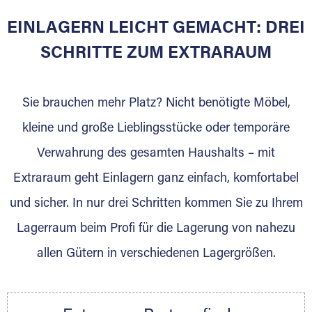
EINLAGERN LEICHT GEMACHT: DREI
Sie bieten Kunden Lagerraum zur Miete, der
für die Einlagerung von Umzugsgut gebaut
SCHRITTE ZUM EXTRARAUM
wurde? Werden Sie jetzt Extraraum Partner
und generieren Sie über das Portal neue
Sie brauchen mehr Platz? Nicht benötigte Möbel,
Lagerkunden und Vermietungen.
kleine und große Lieblingsstücke oder temporäre
Ihre Vorteile als Extraraum Partner:
Verwahrung des gesamten Haushalts – mit
Marktgerechte Preise
Digitale Buchungsplattform
Extraraum geht Einlagern ganz einfach, komfortabel
Flexibel auf Sie ausgerichtet
und sicher. In nur drei Schritten kommen Sie zu Ihrem
Gewinnung von Neukunden
Lagerraum beim Profi für die Lagerung von nahezu
Sprechen Sie uns an, wir freuen uns auf Ihre
allen Gütern in verschiedenen Lagergrößen.
Nachricht.
Ihre Ansprechpartnerin:
Thorsten Klemt