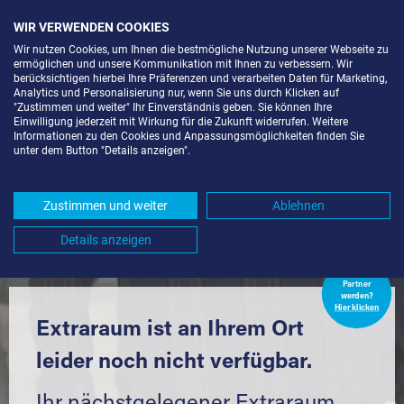
WIR VERWENDEN COOKIES
Wir nutzen Cookies, um Ihnen die bestmögliche Nutzung unserer Webseite zu
ermöglichen und unsere Kommunikation mit Ihnen zu verbessern. Wir
berücksichtigen hierbei Ihre Präferenzen und verarbeiten Daten für Marketing,
Analytics und Personalisierung nur, wenn Sie uns durch Klicken auf
"Zustimmen und weiter" Ihr Einverständnis geben. Sie können Ihre
Einwilligung jederzeit mit Wirkung für die Zukunft widerrufen. Weitere
LAGERBOX IN KARLSRUHE-
Informationen zu den Cookies und Anpassungsmöglichkeiten finden Sie
unter dem Button "Details anzeigen".
WOLFARTSWEIER (76228) UND
UMGEBUNG *
Zustimmen und weiter
Ablehnen
Komfortabel einlagern mit Extraraum
Details anzeigen
Extraraum
Partner
werden?
Hier klicken
Extraraum ist an Ihrem Ort
leider noch nicht verfügbar.