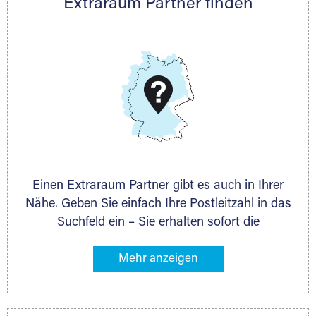
Extraraum Partner finden
Telefon:
+49 6145 5442 - 404
E-Mail:
thorsten.klemt@extraraum.de
DMG Aktiengesellschaft
Schieferstein 11A
65439 Flörsheim
www.dmg-ag.com
Einen Extraraum Partner gibt es auch in Ihrer
Nähe. Geben Sie einfach Ihre Postleitzahl in das
Suchfeld ein – Sie erhalten sofort die
Kontaktdaten des Partners mit
Lagermöglichkeiten in Ihrer Nähe. An zahlreichen
Orten können Sie anschließend Ihren Lagerraum
direkt online mieten. Gibt es Extraraum noch
nicht an Ihrem Ort, kontaktieren Sie den