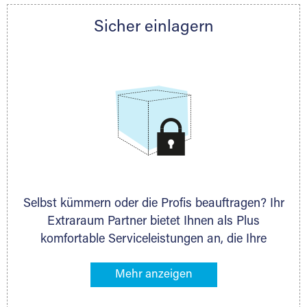
Partner auch gern zur Seite und berät Sie
Sicher einlagern
persönlich hinsichtlich Lagervolumen und zu
allen weiteren Fragen, die Sie haben.
Selbst kümmern oder die Profis beauftragen? Ihr
Extraraum Partner bietet Ihnen als Plus
komfortable Serviceleistungen an, die Ihre
Lagerung besonders bequem machen. Dazu
gehören z. B. Verpackungsservice, Lieferung von
Packmaterial sowie Abholung und Rückholung.