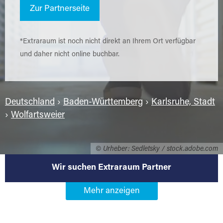
Zur Partnerseite
*Extraraum ist noch nicht direkt an Ihrem Ort verfügbar
und daher nicht online buchbar.
Deutschland
›
Baden-Württemberg
›
Karlsruhe, Stadt
›
Wolfartsweier
© Urheber: Sedletsky / stock.adobe.com
Wir suchen Extraraum Partner
Werden Sie Extraraum Partner in
76228 Karlsruhe-Wolfartsweier