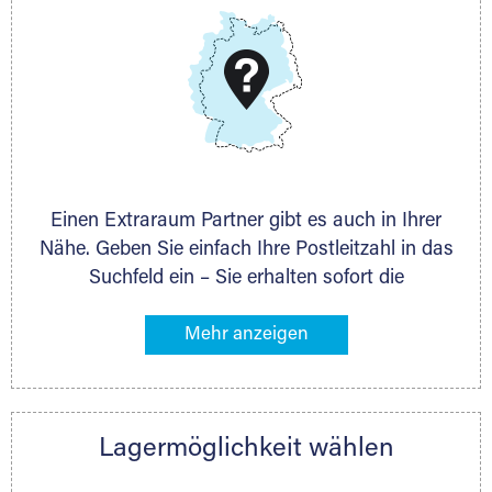
DMG Aktiengesellschaft
Schieferstein 11A
65439 Flörsheim
www.dmg-ag.com
Einen Extraraum Partner gibt es auch in Ihrer
Nähe. Geben Sie einfach Ihre Postleitzahl in das
Suchfeld ein – Sie erhalten sofort die
Kontaktdaten des Partners mit
Lagermöglichkeiten in Ihrer Nähe. An zahlreichen
Orten können Sie anschließend Ihren Lagerraum
direkt online mieten. Gibt es Extraraum noch
nicht an Ihrem Ort, kontaktieren Sie den
Lagermöglichkeit wählen
nächstgelegenen Partner und besprechen alles
persönlich.