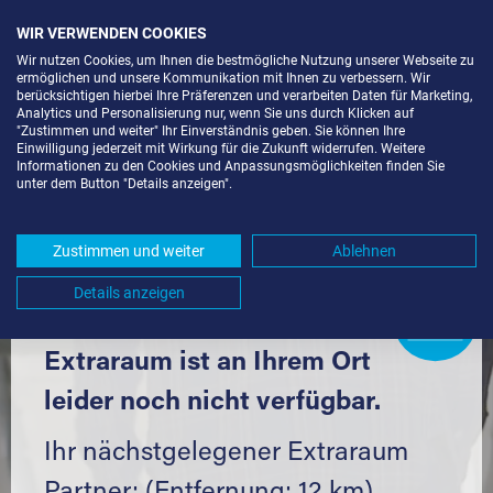
WIR VERWENDEN COOKIES
Wir nutzen Cookies, um Ihnen die bestmögliche Nutzung unserer Webseite zu
ermöglichen und unsere Kommunikation mit Ihnen zu verbessern. Wir
berücksichtigen hierbei Ihre Präferenzen und verarbeiten Daten für Marketing,
Analytics und Personalisierung nur, wenn Sie uns durch Klicken auf
"Zustimmen und weiter" Ihr Einverständnis geben. Sie können Ihre
Einwilligung jederzeit mit Wirkung für die Zukunft widerrufen. Weitere
LAGERBOX IN DITZINGEN (71254)
Informationen zu den Cookies und Anpassungsmöglichkeiten finden Sie
unter dem Button "Details anzeigen".
UND UMGEBUNG *
Komfortabel einlagern mit Extraraum
Zustimmen und weiter
Ablehnen
Details anzeigen
Extraraum
Partner
werden?
Hier klicken
Extraraum ist an Ihrem Ort
leider noch nicht verfügbar.
Ihr nächstgelegener Extraraum