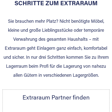
für die Einlagerung von Umzugsgut gebaut
SCHRITTE ZUM EXTRARAUM
wurde? Werden Sie jetzt Extraraum Partner
und generieren Sie über das Portal neue
Sie brauchen mehr Platz? Nicht benötigte Möbel,
Lagerkunden und Vermietungen.
kleine und große Lieblingsstücke oder temporäre
Ihre Vorteile als Extraraum Partner:
Verwahrung des gesamten Haushalts – mit
Marktgerechte Preise
Digitale Buchungsplattform
Extraraum geht Einlagern ganz einfach, komfortabel
Flexibel auf Sie ausgerichtet
und sicher. In nur drei Schritten kommen Sie zu Ihrem
Gewinnung von Neukunden
Lagerraum beim Profi für die Lagerung von nahezu
Sprechen Sie uns an, wir freuen uns auf Ihre
allen Gütern in verschiedenen Lagergrößen.
Nachricht.
Ihre Ansprechpartnerin:
Thorsten Klemt
Extraraum Partner finden
Telefon:
+49 6145 5442 - 404
E-Mail:
thorsten.klemt@extraraum.de