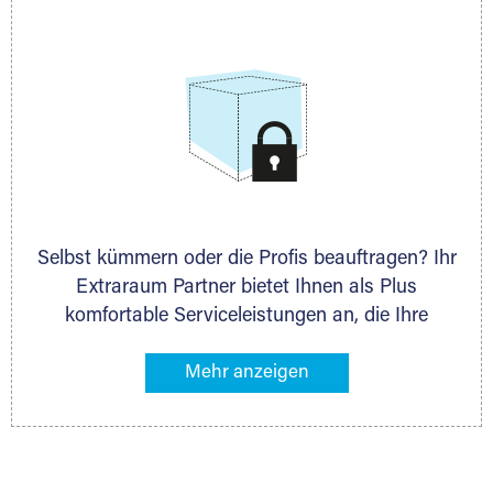
allen weiteren Fragen, die Sie haben.
Selbst kümmern oder die Profis beauftragen? Ihr
Extraraum Partner bietet Ihnen als Plus
komfortable Serviceleistungen an, die Ihre
Lagerung besonders bequem machen. Dazu
gehören z. B. Verpackungsservice, Lieferung von
Packmaterial sowie Abholung und Rückholung.
Ihr Lagergut wird bei Ihrem Extraraum Partner
sicher verwahrt: trocken, staubfrei, auf Wunsch
versiegelt. Natürlich erfüllen die Lagerhallen alle