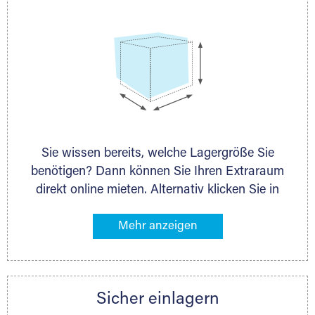
Sie wissen bereits, welche Lagergröße Sie
benötigen? Dann können Sie Ihren Extraraum
direkt online mieten. Alternativ klicken Sie in
unserer Lagerliste die entsprechenden
Gegenstände an, die Sie einlagern möchten –
das Volumen wird sofort und exakt für Sie
ermittelt. Natürlich steht Ihnen Ihr Extraraum
Partner auch gern zur Seite und berät Sie
Sicher einlagern
persönlich hinsichtlich Lagervolumen und zu