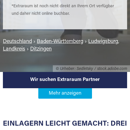
*Extraraum ist noch nicht direkt an Ihrem Ort verfügbar
und daher nicht online buchbar.
Deutschland
›
Baden-Württemberg
›
Ludwigsburg,
Landkreis
›
Ditzingen
© Urheber: Sedletsky / stock.adobe.com
Wir suchen Extraraum Partner
Werden Sie Extraraum Partner in
71254 Ditzingen
EINLAGERN LEICHT GEMACHT: DREI
Sie bieten Kunden Lagerraum zur Miete, der