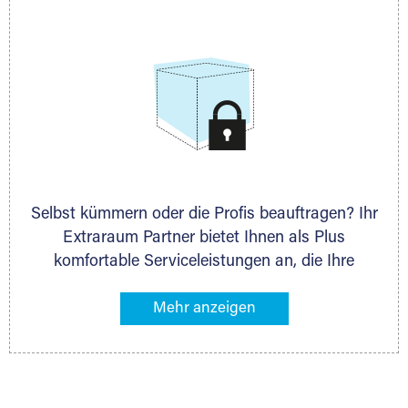
allen weiteren Fragen, die Sie haben.
Selbst kümmern oder die Profis beauftragen? Ihr
Extraraum Partner bietet Ihnen als Plus
komfortable Serviceleistungen an, die Ihre
Lagerung besonders bequem machen. Dazu
gehören z. B. Verpackungsservice, Lieferung von
Packmaterial sowie Abholung und Rückholung.
Ihr Lagergut wird bei Ihrem Extraraum Partner
sicher verwahrt: trocken, staubfrei, auf Wunsch
versiegelt. Natürlich erfüllen die Lagerhallen alle