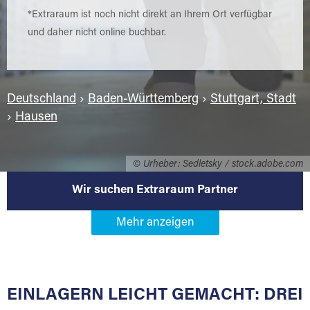
*Extraraum ist noch nicht direkt an Ihrem Ort verfügbar
und daher nicht online buchbar.
Deutschland
›
Baden-Württemberg
›
Stuttgart, Stadt
›
Hausen
© Urheber: Sedletsky / stock.adobe.com
Wir suchen Extraraum Partner
Werden Sie Extraraum Partner in
70499 Stuttgart-Hausen
EINLAGERN LEICHT GEMACHT: DREI
Sie bieten Kunden Lagerraum zur Miete, der