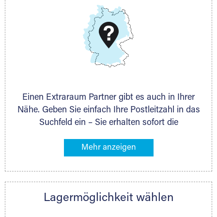
DMG Aktiengesellschaft
Schieferstein 11A
65439 Flörsheim
www.dmg-ag.com
Einen Extraraum Partner gibt es auch in Ihrer
Nähe. Geben Sie einfach Ihre Postleitzahl in das
Suchfeld ein – Sie erhalten sofort die
Kontaktdaten des Partners mit
Lagermöglichkeiten in Ihrer Nähe. An zahlreichen
Orten können Sie anschließend Ihren Lagerraum
direkt online mieten. Gibt es Extraraum noch
nicht an Ihrem Ort, kontaktieren Sie den
Lagermöglichkeit wählen
nächstgelegenen Partner und besprechen alles
persönlich.