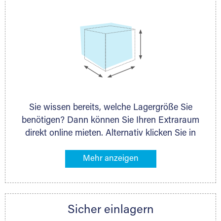
Sie wissen bereits, welche Lagergröße Sie
benötigen? Dann können Sie Ihren Extraraum
direkt online mieten. Alternativ klicken Sie in
unserer Lagerliste die entsprechenden
Gegenstände an, die Sie einlagern möchten –
das Volumen wird sofort und exakt für Sie
ermittelt. Natürlich steht Ihnen Ihr Extraraum
Partner auch gern zur Seite und berät Sie
Sicher einlagern
persönlich hinsichtlich Lagervolumen und zu