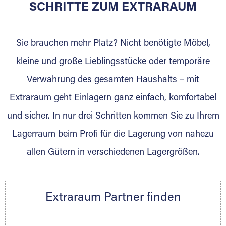
für die Einlagerung von Umzugsgut gebaut
SCHRITTE ZUM EXTRARAUM
wurde? Werden Sie jetzt Extraraum Partner
und generieren Sie über das Portal neue
Sie brauchen mehr Platz? Nicht benötigte Möbel,
Lagerkunden und Vermietungen.
kleine und große Lieblingsstücke oder temporäre
Ihre Vorteile als Extraraum Partner:
Verwahrung des gesamten Haushalts – mit
Marktgerechte Preise
Digitale Buchungsplattform
Extraraum geht Einlagern ganz einfach, komfortabel
Flexibel auf Sie ausgerichtet
und sicher. In nur drei Schritten kommen Sie zu Ihrem
Gewinnung von Neukunden
Lagerraum beim Profi für die Lagerung von nahezu
Sprechen Sie uns an, wir freuen uns auf Ihre
allen Gütern in verschiedenen Lagergrößen.
Nachricht.
Ihre Ansprechpartnerin:
Thorsten Klemt
Extraraum Partner finden
Telefon:
+49 6145 5442 - 404
E-Mail:
thorsten.klemt@extraraum.de