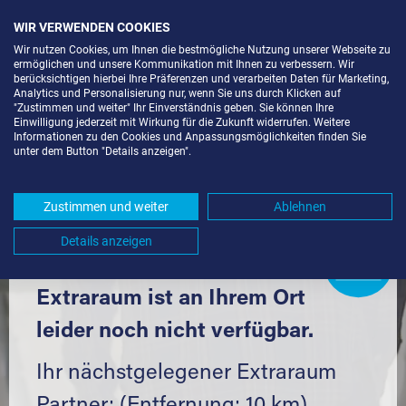
WIR VERWENDEN COOKIES
Wir nutzen Cookies, um Ihnen die bestmögliche Nutzung unserer Webseite zu
ermöglichen und unsere Kommunikation mit Ihnen zu verbessern. Wir
berücksichtigen hierbei Ihre Präferenzen und verarbeiten Daten für Marketing,
Analytics und Personalisierung nur, wenn Sie uns durch Klicken auf
"Zustimmen und weiter" Ihr Einverständnis geben. Sie können Ihre
Einwilligung jederzeit mit Wirkung für die Zukunft widerrufen. Weitere
LAGERBOX IN STUTTGART-HAUSEN
Informationen zu den Cookies und Anpassungsmöglichkeiten finden Sie
unter dem Button "Details anzeigen".
(70499) UND UMGEBUNG *
Komfortabel einlagern mit Extraraum
Zustimmen und weiter
Ablehnen
Details anzeigen
Extraraum
Partner
werden?
Hier klicken
Extraraum ist an Ihrem Ort
leider noch nicht verfügbar.
Ihr nächstgelegener Extraraum