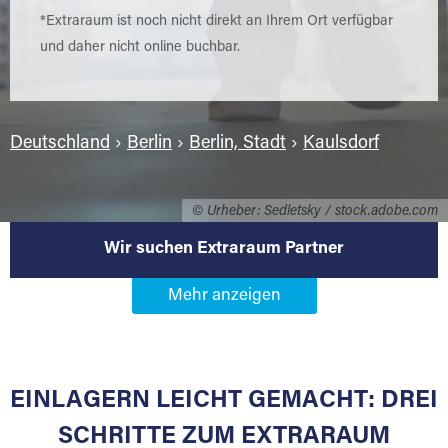
*Extraraum ist noch nicht direkt an Ihrem Ort verfügbar
und daher nicht online buchbar.
Deutschland
›
Berlin
›
Berlin, Stadt
›
Kaulsdorf
© Urheber: Sedletsky / stock.adobe.com
Wir suchen Extraraum Partner
Werden Sie Extraraum Partner in
12619 Berlin-Kaulsdorf
EINLAGERN LEICHT GEMACHT: DREI
Sie bieten Kunden Lagerraum zur Miete, der
für die Einlagerung von Umzugsgut gebaut
SCHRITTE ZUM EXTRARAUM