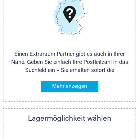
Schieferstein 11A
65439 Flörsheim
www.dmg-ag.com
Einen Extraraum Partner gibt es auch in Ihrer
Nähe. Geben Sie einfach Ihre Postleitzahl in das
Suchfeld ein – Sie erhalten sofort die
Kontaktdaten des Partners mit
Lagermöglichkeiten in Ihrer Nähe. An zahlreichen
Orten können Sie anschließend Ihren Lagerraum
direkt online mieten. Gibt es Extraraum noch
nicht an Ihrem Ort, kontaktieren Sie den
Lagermöglichkeit wählen
nächstgelegenen Partner und besprechen alles
persönlich.