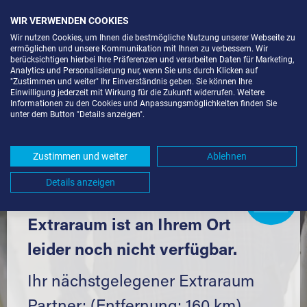
WIR VERWENDEN COOKIES
Wir nutzen Cookies, um Ihnen die bestmögliche Nutzung unserer Webseite zu
ermöglichen und unsere Kommunikation mit Ihnen zu verbessern. Wir
berücksichtigen hierbei Ihre Präferenzen und verarbeiten Daten für Marketing,
Analytics und Personalisierung nur, wenn Sie uns durch Klicken auf
"Zustimmen und weiter" Ihr Einverständnis geben. Sie können Ihre
Einwilligung jederzeit mit Wirkung für die Zukunft widerrufen. Weitere
LAGERBOX IN BERLIN-KAULSDORF
Informationen zu den Cookies und Anpassungsmöglichkeiten finden Sie
unter dem Button "Details anzeigen".
(12619) UND UMGEBUNG *
Komfortabel einlagern mit Extraraum
Zustimmen und weiter
Ablehnen
Details anzeigen
Extraraum
Partner
werden?
Hier klicken
Extraraum ist an Ihrem Ort
leider noch nicht verfügbar.
Ihr nächstgelegener Extraraum