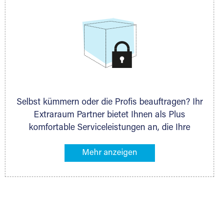
Selbst kümmern oder die Profis beauftragen? Ihr
Extraraum Partner bietet Ihnen als Plus
komfortable Serviceleistungen an, die Ihre
Lagerung besonders bequem machen. Dazu
gehören z. B. Verpackungsservice, Lieferung von
Packmaterial sowie Abholung und Rückholung.
Ihr Lagergut wird bei Ihrem Extraraum Partner
sicher verwahrt: trocken, staubfrei, auf Wunsch
versiegelt. Natürlich erfüllen die Lagerhallen alle
behördlichen Anforderungen.