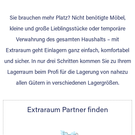
wurde? Werden Sie jetzt Extraraum Partner
und generieren Sie über das Portal neue
Sie brauchen mehr Platz? Nicht benötigte Möbel,
Lagerkunden und Vermietungen.
kleine und große Lieblingsstücke oder temporäre
Ihre Vorteile als Extraraum Partner:
Verwahrung des gesamten Haushalts – mit
Marktgerechte Preise
Digitale Buchungsplattform
Extraraum geht Einlagern ganz einfach, komfortabel
Flexibel auf Sie ausgerichtet
und sicher. In nur drei Schritten kommen Sie zu Ihrem
Gewinnung von Neukunden
Lagerraum beim Profi für die Lagerung von nahezu
Sprechen Sie uns an, wir freuen uns auf Ihre
allen Gütern in verschiedenen Lagergrößen.
Nachricht.
Ihre Ansprechpartnerin:
Thorsten Klemt
Extraraum Partner finden
Telefon:
+49 6145 5442 - 404
E-Mail:
thorsten.klemt@extraraum.de
DMG Aktiengesellschaft