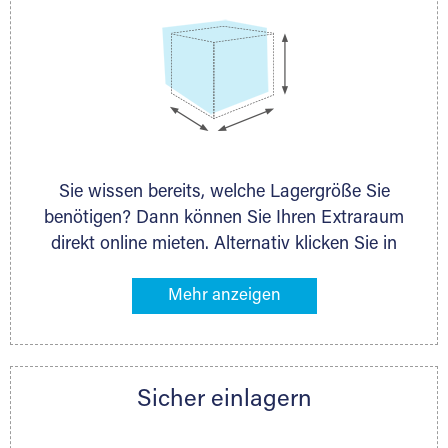
Sie wissen bereits, welche Lagergröße Sie
benötigen? Dann können Sie Ihren Extraraum
direkt online mieten. Alternativ klicken Sie in
unserer Lagerliste die entsprechenden
Gegenstände an, die Sie einlagern möchten –
das Volumen wird sofort und exakt für Sie
ermittelt. Natürlich steht Ihnen Ihr Extraraum
Partner auch gern zur Seite und berät Sie
Sicher einlagern
persönlich hinsichtlich Lagervolumen und zu
allen weiteren Fragen, die Sie haben.