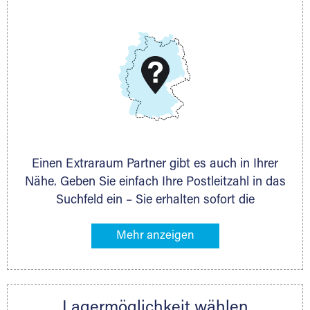
E-Mail:
thorsten.klemt@extraraum.de
DMG Aktiengesellschaft
Schieferstein 11A
65439 Flörsheim
www.dmg-ag.com
Einen Extraraum Partner gibt es auch in Ihrer
Nähe. Geben Sie einfach Ihre Postleitzahl in das
Suchfeld ein – Sie erhalten sofort die
Kontaktdaten des Partners mit
Lagermöglichkeiten in Ihrer Nähe. An zahlreichen
Orten können Sie anschließend Ihren Lagerraum
direkt online mieten. Gibt es Extraraum noch
nicht an Ihrem Ort, kontaktieren Sie den
Lagermöglichkeit wählen
nächstgelegenen Partner und besprechen alles