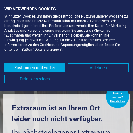
WIR VERWENDEN COOKIES
Wir nutzen Cookies, um Ihnen die bestmögliche Nutzung unserer Webseite zu
ermöglichen und unsere Kommunikation mit Ihnen zu verbessern. Wir
berücksichtigen hierbei Ihre Präferenzen und verarbeiten Daten für Marketing,
Analytics und Personalisierung nur, wenn Sie uns durch Klicken auf
"Zustimmen und weiter" Ihr Einverständnis geben. Sie können Ihre
Einwilligung jederzeit mit Wirkung für die Zukunft widerrufen. Weitere
LAGERBOX IN BERLIN-KOL.
Informationen zu den Cookies und Anpassungsmöglichkeiten finden Sie
unter dem Button "Details anzeigen".
ALPENVEILCHEN (13581) UND
UMGEBUNG *
Zustimmen und weiter
Ablehnen
Komfortabel einlagern mit Extraraum
Details anzeigen
Extraraum
Partner
werden?
Hier klicken
Extraraum ist an Ihrem Ort
leider noch nicht verfügbar.