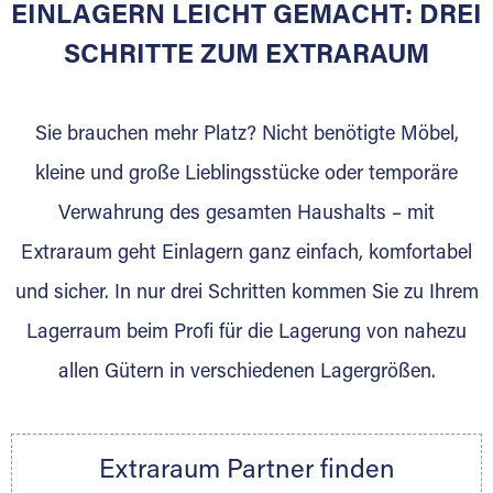
EINLAGERN LEICHT GEMACHT: DREI
Sie bieten Kunden Lagerraum zur Miete, der
für die Einlagerung von Umzugsgut gebaut
SCHRITTE ZUM EXTRARAUM
wurde? Werden Sie jetzt Extraraum Partner
und generieren Sie über das Portal neue
Sie brauchen mehr Platz? Nicht benötigte Möbel,
Lagerkunden und Vermietungen.
kleine und große Lieblingsstücke oder temporäre
Ihre Vorteile als Extraraum Partner:
Verwahrung des gesamten Haushalts – mit
Marktgerechte Preise
Digitale Buchungsplattform
Extraraum geht Einlagern ganz einfach, komfortabel
Flexibel auf Sie ausgerichtet
und sicher. In nur drei Schritten kommen Sie zu Ihrem
Gewinnung von Neukunden
Lagerraum beim Profi für die Lagerung von nahezu
Sprechen Sie uns an, wir freuen uns auf Ihre
allen Gütern in verschiedenen Lagergrößen.
Nachricht.
Ihre Ansprechpartnerin:
Thorsten Klemt
Extraraum Partner finden
Telefon:
+49 6145 5442 - 404