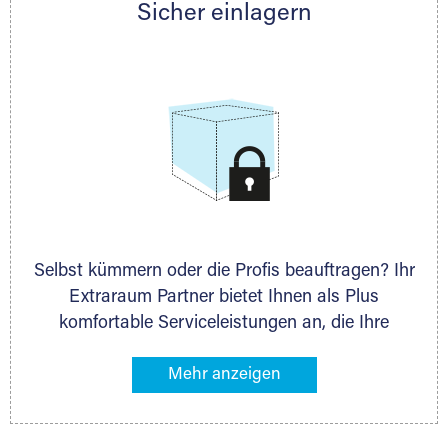
Sicher einlagern
persönlich hinsichtlich Lagervolumen und zu
allen weiteren Fragen, die Sie haben.
Selbst kümmern oder die Profis beauftragen? Ihr
Extraraum Partner bietet Ihnen als Plus
komfortable Serviceleistungen an, die Ihre
Lagerung besonders bequem machen. Dazu
gehören z. B. Verpackungsservice, Lieferung von
Packmaterial sowie Abholung und Rückholung.
Ihr Lagergut wird bei Ihrem Extraraum Partner