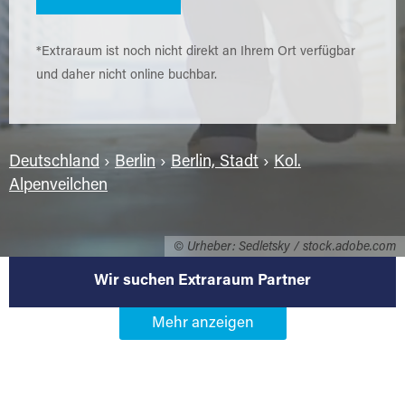
*Extraraum ist noch nicht direkt an Ihrem Ort verfügbar
und daher nicht online buchbar.
Deutschland
›
Berlin
›
Berlin, Stadt
›
Kol.
Alpenveilchen
© Urheber: Sedletsky / stock.adobe.com
Wir suchen Extraraum Partner
Werden Sie Extraraum Partner in
13581 Berlin-Kol. Alpenveilchen