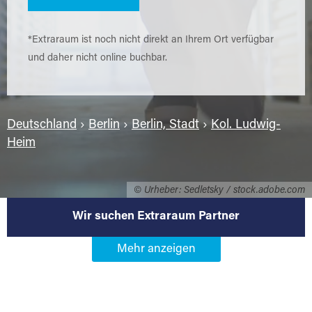
*Extraraum ist noch nicht direkt an Ihrem Ort verfügbar
und daher nicht online buchbar.
Deutschland
›
Berlin
›
Berlin, Stadt
›
Kol. Ludwig-
Heim
© Urheber: Sedletsky / stock.adobe.com
Wir suchen Extraraum Partner
Werden Sie Extraraum Partner in
13581 Berlin-Kol. Ludwig-Heim