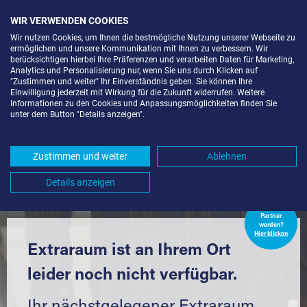
WIR VERWENDEN COOKIES
Wir nutzen Cookies, um Ihnen die bestmögliche Nutzung unserer Webseite zu
ermöglichen und unsere Kommunikation mit Ihnen zu verbessern. Wir
berücksichtigen hierbei Ihre Präferenzen und verarbeiten Daten für Marketing,
Analytics und Personalisierung nur, wenn Sie uns durch Klicken auf
"Zustimmen und weiter" Ihr Einverständnis geben. Sie können Ihre
Einwilligung jederzeit mit Wirkung für die Zukunft widerrufen. Weitere
LAGERBOX IN BERLIN-KOL.
Informationen zu den Cookies und Anpassungsmöglichkeiten finden Sie
unter dem Button "Details anzeigen".
LUDWIG-HEIM (13581) UND
UMGEBUNG *
Zustimmen und weiter
Ablehnen
Komfortabel einlagern mit Extraraum
Details anzeigen
Extraraum
Partner
werden?
Hier klicken
Extraraum ist an Ihrem Ort
leider noch nicht verfügbar.