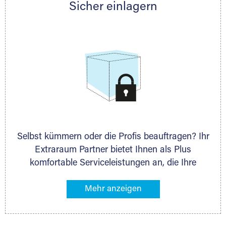
Sicher einlagern
persönlich hinsichtlich Lagervolumen und zu
allen weiteren Fragen, die Sie haben.
Selbst kümmern oder die Profis beauftragen? Ihr
Extraraum Partner bietet Ihnen als Plus
komfortable Serviceleistungen an, die Ihre
Lagerung besonders bequem machen. Dazu
gehören z. B. Verpackungsservice, Lieferung von
Packmaterial sowie Abholung und Rückholung.
Ihr Lagergut wird bei Ihrem Extraraum Partner