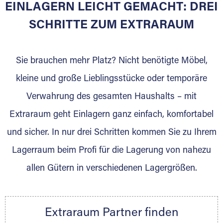
EINLAGERN LEICHT GEMACHT: DREI
Sie bieten Kunden Lagerraum zur Miete, der
für die Einlagerung von Umzugsgut gebaut
SCHRITTE ZUM EXTRARAUM
wurde? Werden Sie jetzt Extraraum Partner
und generieren Sie über das Portal neue
Sie brauchen mehr Platz? Nicht benötigte Möbel,
Lagerkunden und Vermietungen.
kleine und große Lieblingsstücke oder temporäre
Ihre Vorteile als Extraraum Partner:
Verwahrung des gesamten Haushalts – mit
Marktgerechte Preise
Digitale Buchungsplattform
Extraraum geht Einlagern ganz einfach, komfortabel
Flexibel auf Sie ausgerichtet
und sicher. In nur drei Schritten kommen Sie zu Ihrem
Gewinnung von Neukunden
Lagerraum beim Profi für die Lagerung von nahezu
Sprechen Sie uns an, wir freuen uns auf Ihre
allen Gütern in verschiedenen Lagergrößen.
Nachricht.
Ihre Ansprechpartnerin:
Thorsten Klemt
Extraraum Partner finden
Telefon:
+49 6145 5442 - 404