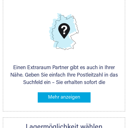
E-Mail:
thorsten.klemt@extraraum.de
DMG Aktiengesellschaft
Schieferstein 11A
65439 Flörsheim
www.dmg-ag.com
Einen Extraraum Partner gibt es auch in Ihrer
Nähe. Geben Sie einfach Ihre Postleitzahl in das
Suchfeld ein – Sie erhalten sofort die
Kontaktdaten des Partners mit
Lagermöglichkeiten in Ihrer Nähe. An zahlreichen
Orten können Sie anschließend Ihren Lagerraum
direkt online mieten. Gibt es Extraraum noch
nicht an Ihrem Ort, kontaktieren Sie den
Lagermöglichkeit wählen
nächstgelegenen Partner und besprechen alles