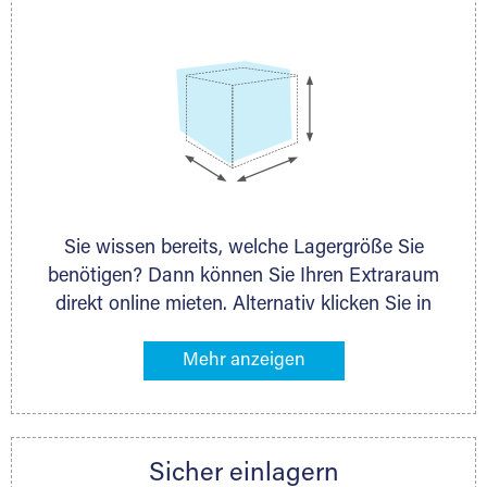
Sie wissen bereits, welche Lagergröße Sie
benötigen? Dann können Sie Ihren Extraraum
direkt online mieten. Alternativ klicken Sie in
unserer Lagerliste die entsprechenden
Gegenstände an, die Sie einlagern möchten –
das Volumen wird sofort und exakt für Sie
ermittelt. Natürlich steht Ihnen Ihr Extraraum
Partner auch gern zur Seite und berät Sie
Sicher einlagern
persönlich hinsichtlich Lagervolumen und zu