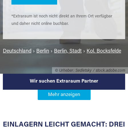
*Extraraum ist noch nicht direkt an Ihrem Ort verfügbar
und daher nicht online buchbar.
Deutschland
›
Berlin
›
Berlin, Stadt
›
Kol. Bocksfelde
© Urheber: Sedletsky / stock.adobe.com
Wir suchen Extraraum Partner
Werden Sie Extraraum Partner in
13595 Berlin-Kol. Bocksfelde
EINLAGERN LEICHT GEMACHT: DREI
Sie bieten Kunden Lagerraum zur Miete, der