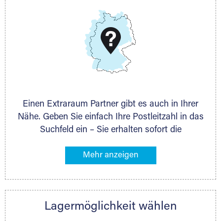
DMG Aktiengesellschaft
Schieferstein 11A
65439 Flörsheim
www.dmg-ag.com
Einen Extraraum Partner gibt es auch in Ihrer
Nähe. Geben Sie einfach Ihre Postleitzahl in das
Suchfeld ein – Sie erhalten sofort die
Kontaktdaten des Partners mit
Lagermöglichkeiten in Ihrer Nähe. An zahlreichen
Orten können Sie anschließend Ihren Lagerraum
direkt online mieten. Gibt es Extraraum noch
nicht an Ihrem Ort, kontaktieren Sie den
Lagermöglichkeit wählen
nächstgelegenen Partner und besprechen alles
persönlich.