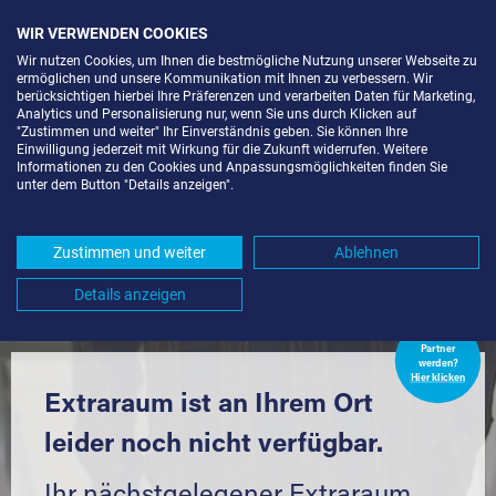
WIR VERWENDEN COOKIES
Wir nutzen Cookies, um Ihnen die bestmögliche Nutzung unserer Webseite zu
ermöglichen und unsere Kommunikation mit Ihnen zu verbessern. Wir
berücksichtigen hierbei Ihre Präferenzen und verarbeiten Daten für Marketing,
Analytics und Personalisierung nur, wenn Sie uns durch Klicken auf
"Zustimmen und weiter" Ihr Einverständnis geben. Sie können Ihre
Einwilligung jederzeit mit Wirkung für die Zukunft widerrufen. Weitere
LAGERBOX IN BERLIN-KOL.
Informationen zu den Cookies und Anpassungsmöglichkeiten finden Sie
unter dem Button "Details anzeigen".
BOCKSFELDE (13595) UND
UMGEBUNG *
Zustimmen und weiter
Ablehnen
Komfortabel einlagern mit Extraraum
Details anzeigen
Extraraum
Partner
werden?
Hier klicken
Extraraum ist an Ihrem Ort
leider noch nicht verfügbar.