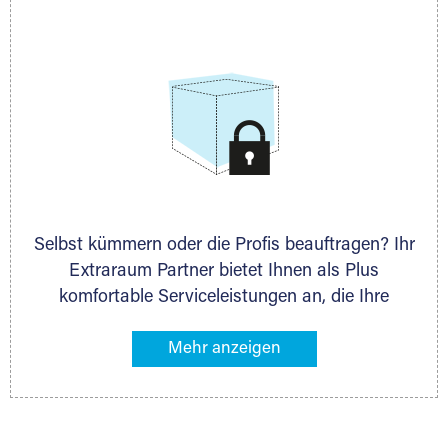
allen weiteren Fragen, die Sie haben.
Selbst kümmern oder die Profis beauftragen? Ihr
Extraraum Partner bietet Ihnen als Plus
komfortable Serviceleistungen an, die Ihre
Lagerung besonders bequem machen. Dazu
gehören z. B. Verpackungsservice, Lieferung von
Packmaterial sowie Abholung und Rückholung.
Ihr Lagergut wird bei Ihrem Extraraum Partner
sicher verwahrt: trocken, staubfrei, auf Wunsch