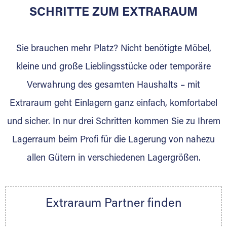
für die Einlagerung von Umzugsgut gebaut
SCHRITTE ZUM EXTRARAUM
wurde? Werden Sie jetzt Extraraum Partner
und generieren Sie über das Portal neue
Sie brauchen mehr Platz? Nicht benötigte Möbel,
Lagerkunden und Vermietungen.
kleine und große Lieblingsstücke oder temporäre
Ihre Vorteile als Extraraum Partner:
Verwahrung des gesamten Haushalts – mit
Marktgerechte Preise
Digitale Buchungsplattform
Extraraum geht Einlagern ganz einfach, komfortabel
Flexibel auf Sie ausgerichtet
und sicher. In nur drei Schritten kommen Sie zu Ihrem
Gewinnung von Neukunden
Lagerraum beim Profi für die Lagerung von nahezu
Sprechen Sie uns an, wir freuen uns auf Ihre
allen Gütern in verschiedenen Lagergrößen.
Nachricht.
Ihre Ansprechpartnerin:
Thorsten Klemt
Extraraum Partner finden
Telefon:
+49 6145 5442 - 404
E-Mail:
thorsten.klemt@extraraum.de