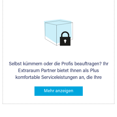
allen weiteren Fragen, die Sie haben.
Selbst kümmern oder die Profis beauftragen? Ihr
Extraraum Partner bietet Ihnen als Plus
komfortable Serviceleistungen an, die Ihre
Lagerung besonders bequem machen. Dazu
gehören z. B. Verpackungsservice, Lieferung von
Packmaterial sowie Abholung und Rückholung.
Ihr Lagergut wird bei Ihrem Extraraum Partner
sicher verwahrt: trocken, staubfrei, auf Wunsch