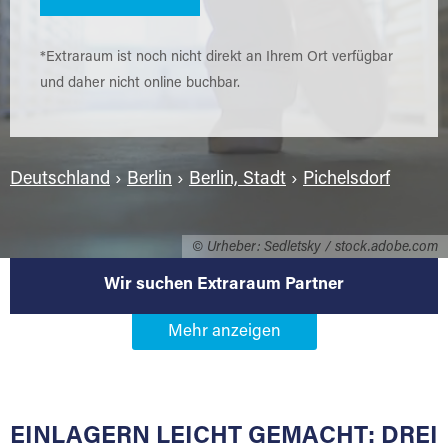
*Extraraum ist noch nicht direkt an Ihrem Ort verfügbar
und daher nicht online buchbar.
Deutschland
›
Berlin
›
Berlin, Stadt
›
Pichelsdorf
© Urheber: Sedletsky / stock.adobe.com
Wir suchen Extraraum Partner
Werden Sie Extraraum Partner in
13595 Berlin-Pichelsdorf
EINLAGERN LEICHT GEMACHT: DREI
Sie bieten Kunden Lagerraum zur Miete, der