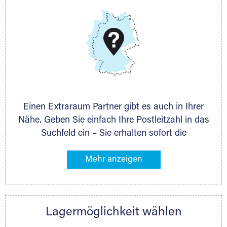
DMG Aktiengesellschaft
Schieferstein 11A
65439 Flörsheim
www.dmg-ag.com
Einen Extraraum Partner gibt es auch in Ihrer
Nähe. Geben Sie einfach Ihre Postleitzahl in das
Suchfeld ein – Sie erhalten sofort die
Kontaktdaten des Partners mit
Lagermöglichkeiten in Ihrer Nähe. An zahlreichen
Orten können Sie anschließend Ihren Lagerraum
direkt online mieten. Gibt es Extraraum noch
nicht an Ihrem Ort, kontaktieren Sie den
Lagermöglichkeit wählen
nächstgelegenen Partner und besprechen alles
persönlich.