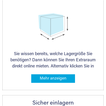
Sie wissen bereits, welche Lagergröße Sie
benötigen? Dann können Sie Ihren Extraraum
direkt online mieten. Alternativ klicken Sie in
unserer Lagerliste die entsprechenden
Gegenstände an, die Sie einlagern möchten –
das Volumen wird sofort und exakt für Sie
ermittelt. Natürlich steht Ihnen Ihr Extraraum
Partner auch gern zur Seite und berät Sie
Sicher einlagern
persönlich hinsichtlich Lagervolumen und zu