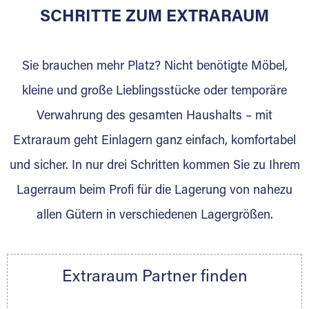
für die Einlagerung von Umzugsgut gebaut
SCHRITTE ZUM EXTRARAUM
wurde? Werden Sie jetzt Extraraum Partner
und generieren Sie über das Portal neue
Sie brauchen mehr Platz? Nicht benötigte Möbel,
Lagerkunden und Vermietungen.
kleine und große Lieblingsstücke oder temporäre
Ihre Vorteile als Extraraum Partner:
Verwahrung des gesamten Haushalts – mit
Marktgerechte Preise
Digitale Buchungsplattform
Extraraum geht Einlagern ganz einfach, komfortabel
Flexibel auf Sie ausgerichtet
und sicher. In nur drei Schritten kommen Sie zu Ihrem
Gewinnung von Neukunden
Lagerraum beim Profi für die Lagerung von nahezu
Sprechen Sie uns an, wir freuen uns auf Ihre
allen Gütern in verschiedenen Lagergrößen.
Nachricht.
Ihre Ansprechpartnerin:
Thorsten Klemt
Extraraum Partner finden
Telefon:
+49 6145 5442 - 404
E-Mail:
thorsten.klemt@extraraum.de