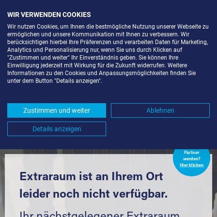
WIR VERWENDEN COOKIES
Wir nutzen Cookies, um Ihnen die bestmögliche Nutzung unserer Webseite zu
ermöglichen und unsere Kommunikation mit Ihnen zu verbessern. Wir
berücksichtigen hierbei Ihre Präferenzen und verarbeiten Daten für Marketing,
Analytics und Personalisierung nur, wenn Sie uns durch Klicken auf
"Zustimmen und weiter" Ihr Einverständnis geben. Sie können Ihre
Einwilligung jederzeit mit Wirkung für die Zukunft widerrufen. Weitere
LAGERBOX IN BERLIN-
Informationen zu den Cookies und Anpassungsmöglichkeiten finden Sie
unter dem Button "Details anzeigen".
PICHELSDORF (13595) UND
UMGEBUNG *
Zustimmen und weiter
Ablehnen
Komfortabel einlagern mit Extraraum
Details anzeigen
Extraraum
Partner
werden?
Hier klicken
Extraraum ist an Ihrem Ort
leider noch nicht verfügbar.