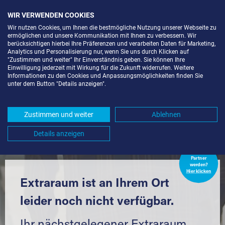
WIR VERWENDEN COOKIES
Wir nutzen Cookies, um Ihnen die bestmögliche Nutzung unserer Webseite zu
ermöglichen und unsere Kommunikation mit Ihnen zu verbessern. Wir
berücksichtigen hierbei Ihre Präferenzen und verarbeiten Daten für Marketing,
Analytics und Personalisierung nur, wenn Sie uns durch Klicken auf
"Zustimmen und weiter" Ihr Einverständnis geben. Sie können Ihre
Einwilligung jederzeit mit Wirkung für die Zukunft widerrufen. Weitere
LAGERBOX IN BERLIN-KOL.
Informationen zu den Cookies und Anpassungsmöglichkeiten finden Sie
unter dem Button "Details anzeigen".
KÖNIGSDAMM (13627) UND
UMGEBUNG *
Zustimmen und weiter
Ablehnen
Komfortabel einlagern mit Extraraum
Details anzeigen
Extraraum
Partner
werden?
Hier klicken
Extraraum ist an Ihrem Ort
leider noch nicht verfügbar.