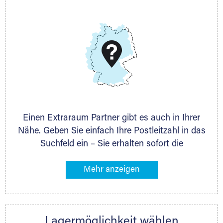
E-Mail:
thorsten.klemt@extraraum.de
DMG Aktiengesellschaft
Schieferstein 11A
65439 Flörsheim
www.dmg-ag.com
Einen Extraraum Partner gibt es auch in Ihrer
Nähe. Geben Sie einfach Ihre Postleitzahl in das
Suchfeld ein – Sie erhalten sofort die
Kontaktdaten des Partners mit
Lagermöglichkeiten in Ihrer Nähe. An zahlreichen
Orten können Sie anschließend Ihren Lagerraum
direkt online mieten. Gibt es Extraraum noch
nicht an Ihrem Ort, kontaktieren Sie den
Lagermöglichkeit wählen
nächstgelegenen Partner und besprechen alles