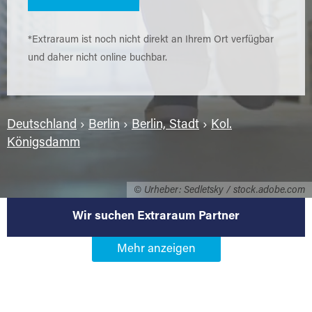
*Extraraum ist noch nicht direkt an Ihrem Ort verfügbar
und daher nicht online buchbar.
Deutschland
›
Berlin
›
Berlin, Stadt
›
Kol.
Königsdamm
© Urheber: Sedletsky / stock.adobe.com
Wir suchen Extraraum Partner
Werden Sie Extraraum Partner in
13627 Berlin-Kol. Königsdamm