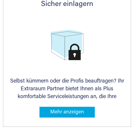
Sicher einlagern
persönlich hinsichtlich Lagervolumen und zu
allen weiteren Fragen, die Sie haben.
Selbst kümmern oder die Profis beauftragen? Ihr
Extraraum Partner bietet Ihnen als Plus
komfortable Serviceleistungen an, die Ihre
Lagerung besonders bequem machen. Dazu
gehören z. B. Verpackungsservice, Lieferung von
Packmaterial sowie Abholung und Rückholung.
Ihr Lagergut wird bei Ihrem Extraraum Partner