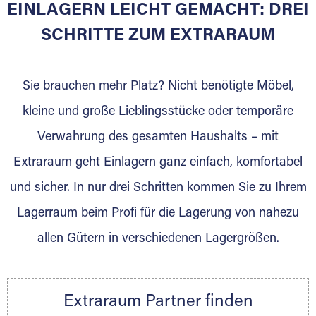
EINLAGERN LEICHT GEMACHT: DREI
Sie bieten Kunden Lagerraum zur Miete, der
für die Einlagerung von Umzugsgut gebaut
SCHRITTE ZUM EXTRARAUM
wurde? Werden Sie jetzt Extraraum Partner
und generieren Sie über das Portal neue
Sie brauchen mehr Platz? Nicht benötigte Möbel,
Lagerkunden und Vermietungen.
kleine und große Lieblingsstücke oder temporäre
Ihre Vorteile als Extraraum Partner:
Verwahrung des gesamten Haushalts – mit
Marktgerechte Preise
Digitale Buchungsplattform
Extraraum geht Einlagern ganz einfach, komfortabel
Flexibel auf Sie ausgerichtet
und sicher. In nur drei Schritten kommen Sie zu Ihrem
Gewinnung von Neukunden
Lagerraum beim Profi für die Lagerung von nahezu
Sprechen Sie uns an, wir freuen uns auf Ihre
allen Gütern in verschiedenen Lagergrößen.
Nachricht.
Ihre Ansprechpartnerin:
Thorsten Klemt
Extraraum Partner finden
Telefon:
+49 6145 5442 - 404