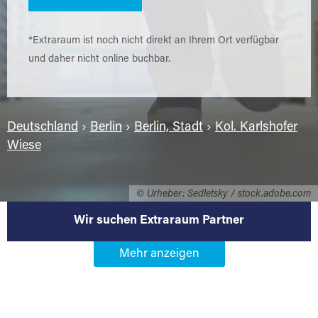
*Extraraum ist noch nicht direkt an Ihrem Ort verfügbar
und daher nicht online buchbar.
Deutschland
›
Berlin
›
Berlin, Stadt
›
Kol. Karlshofer
Wiese
© Urheber: Sedletsky / stock.adobe.com
Wir suchen Extraraum Partner
Werden Sie Extraraum Partner in
13627 Berlin-Kol. Karlshofer
Wiese