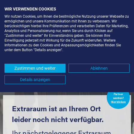
WIR VERWENDEN COOKIES
Wir nutzen Cookies, um Ihnen die bestmögliche Nutzung unserer Webseite zu
ermöglichen und unsere Kommunikation mit Ihnen zu verbessern. Wir
berücksichtigen hierbei Ihre Präferenzen und verarbeiten Daten für Marketing,
Analytics und Personalisierung nur, wenn Sie uns durch Klicken auf
"Zustimmen und weiter" Ihr Einverständnis geben. Sie können Ihre
Einwilligung jederzeit mit Wirkung für die Zukunft widerrufen. Weitere
LAGERBOX IN BERLIN-KOL.
Informationen zu den Cookies und Anpassungsmöglichkeiten finden Sie
unter dem Button "Details anzeigen".
KARLSHOFER WIESE (13627) UND
UMGEBUNG *
Zustimmen und weiter
Ablehnen
Komfortabel einlagern mit Extraraum
Details anzeigen
Extraraum
Partner
werden?
Hier klicken
Extraraum ist an Ihrem Ort
leider noch nicht verfügbar.