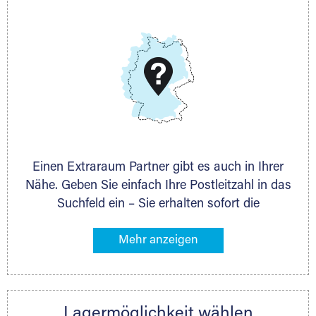
Telefon:
+49 6145 5442 - 404
E-Mail:
thorsten.klemt@extraraum.de
DMG Aktiengesellschaft
Schieferstein 11A
65439 Flörsheim
www.dmg-ag.com
Einen Extraraum Partner gibt es auch in Ihrer
Nähe. Geben Sie einfach Ihre Postleitzahl in das
Suchfeld ein – Sie erhalten sofort die
Kontaktdaten des Partners mit
Lagermöglichkeiten in Ihrer Nähe. An zahlreichen
Orten können Sie anschließend Ihren Lagerraum
direkt online mieten. Gibt es Extraraum noch
nicht an Ihrem Ort, kontaktieren Sie den
Lagermöglichkeit wählen
nächstgelegenen Partner und besprechen alles