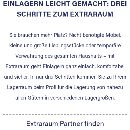
EINLAGERN LEICHT GEMACHT: DREI
SCHRITTE ZUM EXTRARAUM
Sie bieten Kunden Lagerraum zur Miete, der
für die Einlagerung von Umzugsgut gebaut
wurde? Werden Sie jetzt Extraraum Partner
Sie brauchen mehr Platz? Nicht benötigte Möbel,
und generieren Sie über das Portal neue
kleine und große Lieblingsstücke oder temporäre
Lagerkunden und Vermietungen.
Verwahrung des gesamten Haushalts – mit
Ihre Vorteile als Extraraum Partner:
Extraraum geht Einlagern ganz einfach, komfortabel
Marktgerechte Preise
Digitale Buchungsplattform
und sicher. In nur drei Schritten kommen Sie zu Ihrem
Flexibel auf Sie ausgerichtet
Lagerraum beim Profi für die Lagerung von nahezu
Gewinnung von Neukunden
allen Gütern in verschiedenen Lagergrößen.
Sprechen Sie uns an, wir freuen uns auf Ihre
Nachricht.
Ihre Ansprechpartnerin:
Extraraum Partner finden
Thorsten Klemt