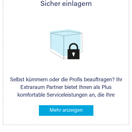
Sicher einlagern
persönlich hinsichtlich Lagervolumen und zu
allen weiteren Fragen, die Sie haben.
Selbst kümmern oder die Profis beauftragen? Ihr
Extraraum Partner bietet Ihnen als Plus
komfortable Serviceleistungen an, die Ihre
Lagerung besonders bequem machen. Dazu
gehören z. B. Verpackungsservice, Lieferung von
Packmaterial sowie Abholung und Rückholung.
Ihr Lagergut wird bei Ihrem Extraraum Partner