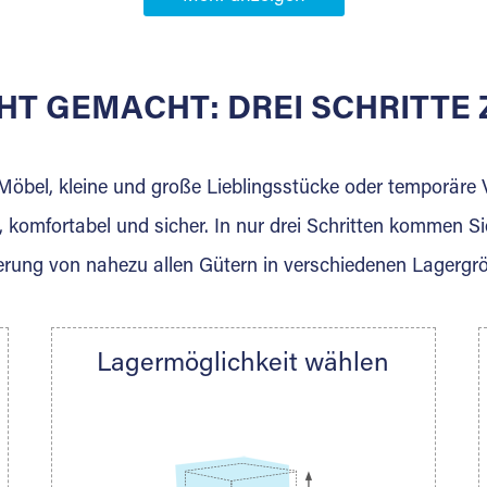
Partner in
e Seele
HT GEMACHT: DREI SCHRITT
 der für die Einlagerung von Umzugsgut gebaut wurde? W
agerkunden und Vermietungen.
 Möbel, kleine und große Lieblingsstücke oder temporär
 komfortabel und sicher. In nur drei Schritten kommen Si
rung von nahezu allen Gütern in verschiedenen Lagergr
Ihre Nachricht.
Lagermöglichkeit wählen