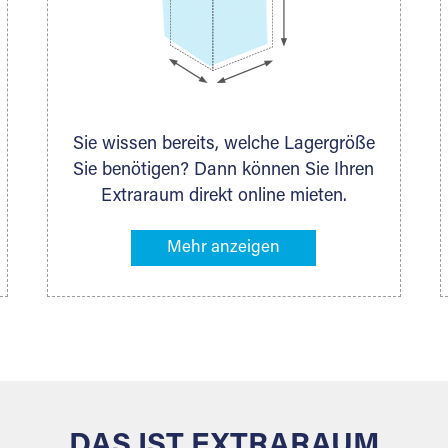
Sie wissen bereits, welche Lagergröße
Sie benötigen? Dann können Sie Ihren
Extraraum direkt online mieten.
Alternativ klicken Sie in unserer
Lagerliste die entsprechenden
Gegenstände an, die Sie einlagern
möchten – das Volumen wird sofort
und exakt für Sie ermittelt. Natürlich
steht Ihnen Ihr Extraraum Partner auch
gern zur Seite und berät Sie persönlich
hinsichtlich Lagervolumen und zu allen
weiteren Fragen, die Sie haben.
DAS IST EXTRARAUM