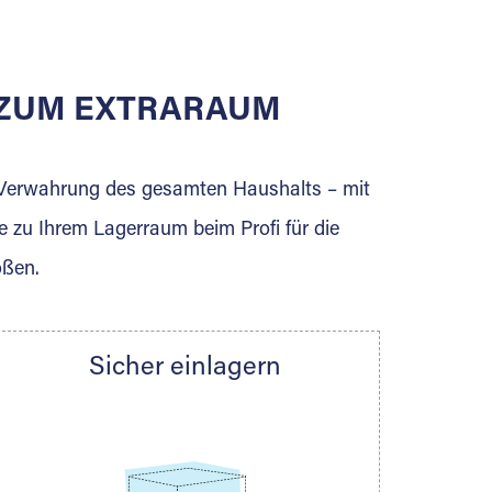
E ZUM EXTRARAUM
erden Sie jetzt Extraraum Partner und
e Verwahrung des gesamten Haushalts – mit
e zu Ihrem Lagerraum beim Profi für die
ößen.
Sicher einlagern