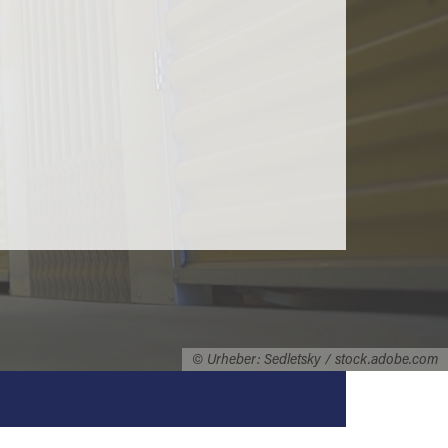
© Urheber: Sedletsky / stock.adobe.com