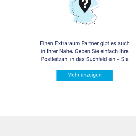
DMG Aktiengesellschaft
Schieferstein 11A
65439 Flörsheim
www.dmg-ag.com
Einen Extraraum Partner gibt es auch
in Ihrer Nähe. Geben Sie einfach Ihre
Postleitzahl in das Suchfeld ein – Sie
erhalten sofort die Kontaktdaten des
Partners mit Lagermöglichkeiten in
Ihrer Nähe. An zahlreichen Orten
können Sie anschließend Ihren
Lagerraum direkt online mieten. Gibt es
Extraraum noch nicht an Ihrem Ort,
kontaktieren Sie den nächstgelegenen
Partner und besprechen alles
persönlich.