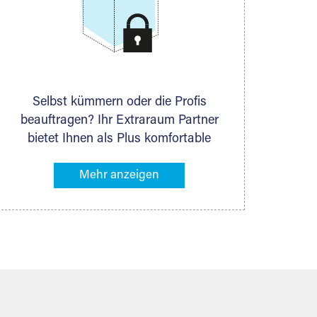
Selbst kümmern oder die Profis
beauftragen? Ihr Extraraum Partner
bietet Ihnen als Plus komfortable
Serviceleistungen an, die Ihre Lagerung
besonders bequem machen. Dazu
gehören z. B. Verpackungsservice,
Lieferung von Packmaterial sowie
Abholung und Rückholung. Ihr
Lagergut wird bei Ihrem Extraraum
Partner sicher verwahrt: trocken,
staubfrei, auf Wunsch versiegelt.
Natürlich erfüllen die Lagerhallen alle