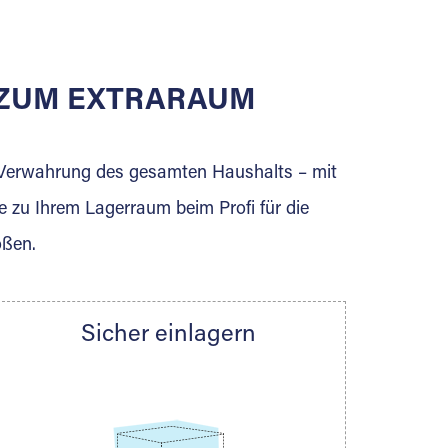
E ZUM EXTRARAUM
erden Sie jetzt Extraraum Partner und
e Verwahrung des gesamten Haushalts – mit
e zu Ihrem Lagerraum beim Profi für die
ößen.
Sicher einlagern