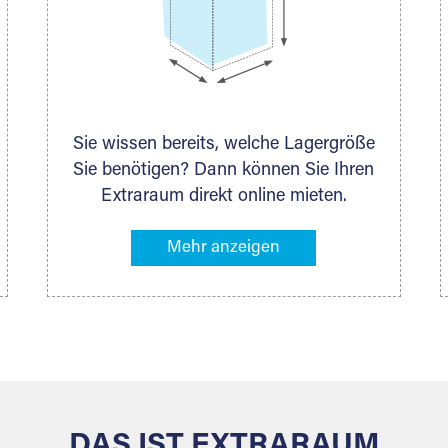
Sie wissen bereits, welche Lagergröße
Sie benötigen? Dann können Sie Ihren
Extraraum direkt online mieten.
Alternativ klicken Sie in unserer
Lagerliste die entsprechenden
Gegenstände an, die Sie einlagern
möchten – das Volumen wird sofort
und exakt für Sie ermittelt. Natürlich
steht Ihnen Ihr Extraraum Partner auch
gern zur Seite und berät Sie persönlich
hinsichtlich Lagervolumen und zu allen
weiteren Fragen, die Sie haben.
DAS IST EXTRARAUM