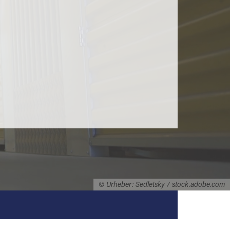
© Urheber: Sedletsky / stock.adobe.com