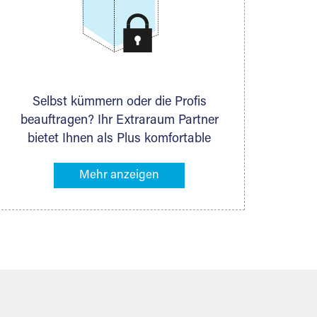
Selbst kümmern oder die Profis
beauftragen? Ihr Extraraum Partner
bietet Ihnen als Plus komfortable
Serviceleistungen an, die Ihre Lagerung
besonders bequem machen. Dazu
gehören z. B. Verpackungsservice,
Lieferung von Packmaterial sowie
Abholung und Rückholung. Ihr
Lagergut wird bei Ihrem Extraraum
Partner sicher verwahrt: trocken,
staubfrei, auf Wunsch versiegelt.
Natürlich erfüllen die Lagerhallen alle