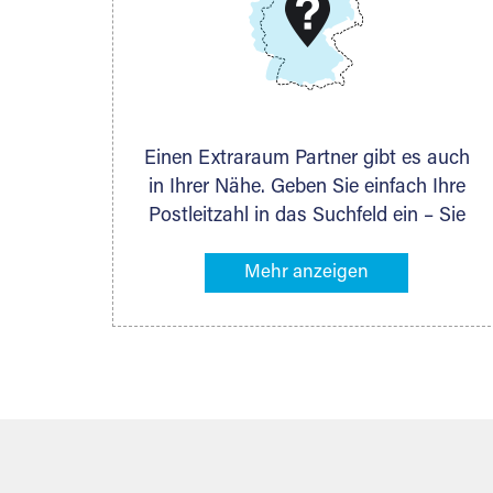
DMG Aktiengesellschaft
Schieferstein 11A
65439 Flörsheim
www.dmg-ag.com
Einen Extraraum Partner gibt es auch
in Ihrer Nähe. Geben Sie einfach Ihre
Postleitzahl in das Suchfeld ein – Sie
erhalten sofort die Kontaktdaten des
Partners mit Lagermöglichkeiten in
Ihrer Nähe. An zahlreichen Orten
können Sie anschließend Ihren
Lagerraum direkt online mieten. Gibt es
Extraraum noch nicht an Ihrem Ort,
kontaktieren Sie den nächstgelegenen
Partner und besprechen alles
persönlich.