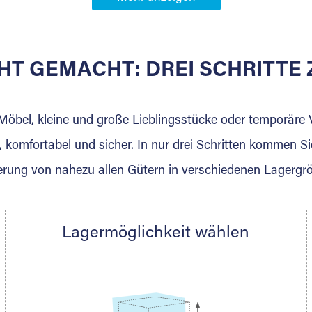
Partner in
eim
HT GEMACHT: DREI SCHRITT
 der für die Einlagerung von Umzugsgut gebaut wurde? W
agerkunden und Vermietungen.
 Möbel, kleine und große Lieblingsstücke oder temporär
 komfortabel und sicher. In nur drei Schritten kommen Si
rung von nahezu allen Gütern in verschiedenen Lagergr
Ihre Nachricht.
Lagermöglichkeit wählen