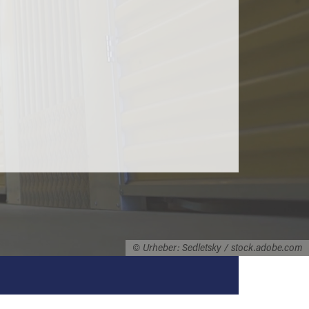
© Urheber: Sedletsky / stock.adobe.com