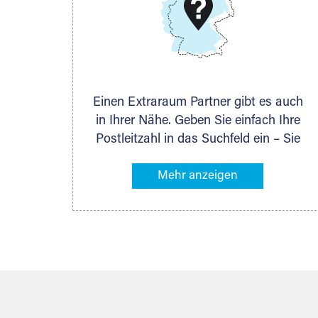
DMG Aktiengesellschaft
Schieferstein 11A
65439 Flörsheim
www.dmg-ag.com
Einen Extraraum Partner gibt es auch
in Ihrer Nähe. Geben Sie einfach Ihre
Postleitzahl in das Suchfeld ein – Sie
erhalten sofort die Kontaktdaten des
Partners mit Lagermöglichkeiten in
Ihrer Nähe. An zahlreichen Orten
können Sie anschließend Ihren
Lagerraum direkt online mieten. Gibt es
Extraraum noch nicht an Ihrem Ort,
kontaktieren Sie den nächstgelegenen
Partner und besprechen alles
persönlich.