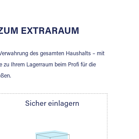
E ZUM EXTRARAUM
erden Sie jetzt Extraraum Partner und
e Verwahrung des gesamten Haushalts – mit
e zu Ihrem Lagerraum beim Profi für die
ößen.
Sicher einlagern