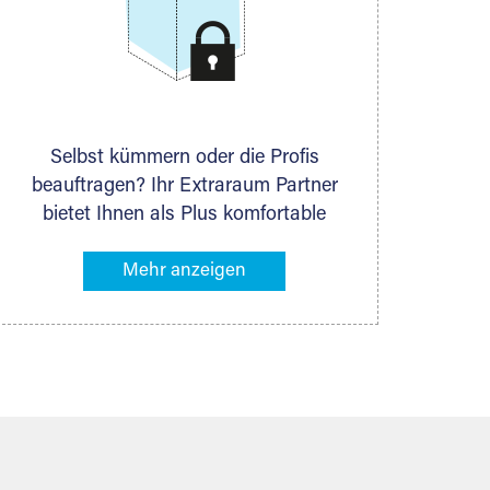
Selbst kümmern oder die Profis
beauftragen? Ihr Extraraum Partner
bietet Ihnen als Plus komfortable
Serviceleistungen an, die Ihre Lagerung
besonders bequem machen. Dazu
gehören z. B. Verpackungsservice,
Lieferung von Packmaterial sowie
Abholung und Rückholung. Ihr
Lagergut wird bei Ihrem Extraraum
Partner sicher verwahrt: trocken,
staubfrei, auf Wunsch versiegelt.
Natürlich erfüllen die Lagerhallen alle