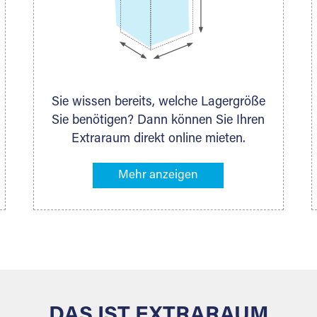
Sie wissen bereits, welche Lagergröße
Sie benötigen? Dann können Sie Ihren
Extraraum direkt online mieten.
Alternativ klicken Sie in unserer
Lagerliste die entsprechenden
Gegenstände an, die Sie einlagern
möchten – das Volumen wird sofort
und exakt für Sie ermittelt. Natürlich
steht Ihnen Ihr Extraraum Partner auch
gern zur Seite und berät Sie persönlich
hinsichtlich Lagervolumen und zu allen
weiteren Fragen, die Sie haben.
DAS IST EXTRARAUM