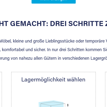
Partner in
üggelhort
HT GEMACHT: DREI SCHRITT
 der für die Einlagerung von Umzugsgut gebaut wurde? W
agerkunden und Vermietungen.
 Möbel, kleine und große Lieblingsstücke oder temporär
 komfortabel und sicher. In nur drei Schritten kommen Si
rung von nahezu allen Gütern in verschiedenen Lagergr
Ihre Nachricht.
Lagermöglichkeit wählen