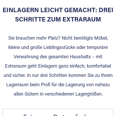
EINLAGERN LEICHT GEMACHT: DREI
Sie bieten Kunden Lagerraum zur Miete, der
für die Einlagerung von Umzugsgut gebaut
SCHRITTE ZUM EXTRARAUM
wurde? Werden Sie jetzt Extraraum Partner
und generieren Sie über das Portal neue
Sie brauchen mehr Platz? Nicht benötigte Möbel,
Lagerkunden und Vermietungen.
kleine und große Lieblingsstücke oder temporäre
Ihre Vorteile als Extraraum Partner:
Verwahrung des gesamten Haushalts – mit
Marktgerechte Preise
Digitale Buchungsplattform
Extraraum geht Einlagern ganz einfach, komfortabel
Flexibel auf Sie ausgerichtet
und sicher. In nur drei Schritten kommen Sie zu Ihrem
Gewinnung von Neukunden
Lagerraum beim Profi für die Lagerung von nahezu
Sprechen Sie uns an, wir freuen uns auf Ihre
allen Gütern in verschiedenen Lagergrößen.
Nachricht.
Ihre Ansprechpartnerin:
Thorsten Klemt