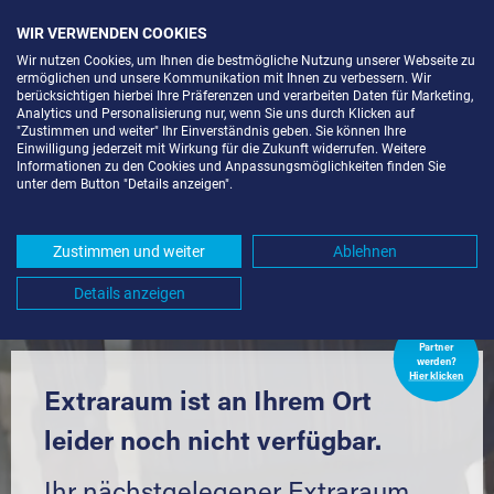
WIR VERWENDEN COOKIES
Wir nutzen Cookies, um Ihnen die bestmögliche Nutzung unserer Webseite zu
ermöglichen und unsere Kommunikation mit Ihnen zu verbessern. Wir
berücksichtigen hierbei Ihre Präferenzen und verarbeiten Daten für Marketing,
Analytics und Personalisierung nur, wenn Sie uns durch Klicken auf
"Zustimmen und weiter" Ihr Einverständnis geben. Sie können Ihre
Einwilligung jederzeit mit Wirkung für die Zukunft widerrufen. Weitere
LAGERBOX IN BILLIGHEIM-
Informationen zu den Cookies und Anpassungsmöglichkeiten finden Sie
unter dem Button "Details anzeigen".
INGENHEIM (76831) UND
UMGEBUNG *
Zustimmen und weiter
Ablehnen
Komfortabel einlagern mit Extraraum
Details anzeigen
Extraraum
Partner
werden?
Hier klicken
Extraraum ist an Ihrem Ort
leider noch nicht verfügbar.