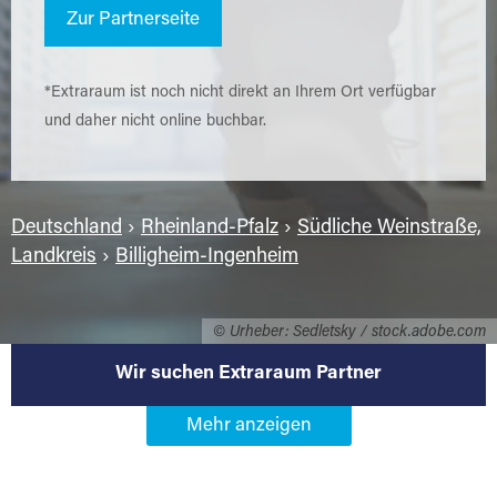
Zur Partnerseite
*Extraraum ist noch nicht direkt an Ihrem Ort verfügbar
und daher nicht online buchbar.
Deutschland
›
Rheinland-Pfalz
›
Südliche Weinstraße,
Landkreis
›
Billigheim-Ingenheim
© Urheber: Sedletsky / stock.adobe.com
Wir suchen Extraraum Partner
Werden Sie Extraraum Partner in
76831 Billigheim-Ingenheim