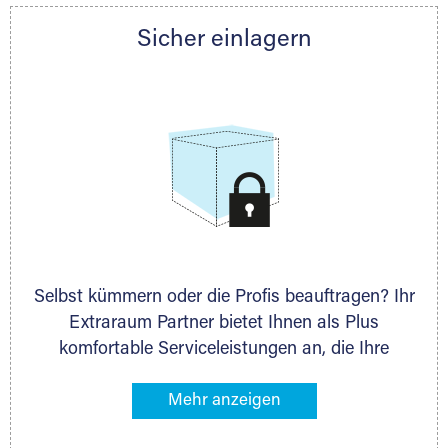
Partner auch gern zur Seite und berät Sie
Sicher einlagern
persönlich hinsichtlich Lagervolumen und zu
allen weiteren Fragen, die Sie haben.
Selbst kümmern oder die Profis beauftragen? Ihr
Extraraum Partner bietet Ihnen als Plus
komfortable Serviceleistungen an, die Ihre
Lagerung besonders bequem machen. Dazu
gehören z. B. Verpackungsservice, Lieferung von
Packmaterial sowie Abholung und Rückholung.