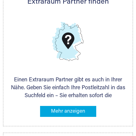
Extraraum Partner finden
Telefon:
+49 6145 5442 - 404
E-Mail:
thorsten.klemt@extraraum.de
DMG Aktiengesellschaft
Schieferstein 11A
65439 Flörsheim
www.dmg-ag.com
Einen Extraraum Partner gibt es auch in Ihrer
Nähe. Geben Sie einfach Ihre Postleitzahl in das
Suchfeld ein – Sie erhalten sofort die
Kontaktdaten des Partners mit
Lagermöglichkeiten in Ihrer Nähe. An zahlreichen
Orten können Sie anschließend Ihren Lagerraum
direkt online mieten. Gibt es Extraraum noch
nicht an Ihrem Ort, kontaktieren Sie den