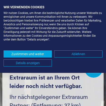
WIR VERWENDEN COOKIES
Wir nutzen Cookies, um Ihnen die bestmögliche Nutzung unserer Webseite zu
ermöglichen und unsere Kommunikation mit Ihnen zu verbessern. Wir
berücksichtigen hierbei Ihre Präferenzen und verarbeiten Daten für Marketing,
Analytics und Personalisierung nur, wenn Sie uns durch Klicken auf
"Zustimmen und weiter" Ihr Einverständnis geben. Sie können Ihre
Einwilligung jederzeit mit Wirkung für die Zukunft widerrufen. Weitere
LAGERBOX IN INSHEIM (76865) UND
Informationen zu den Cookies und Anpassungsmöglichkeiten finden Sie
unter dem Button "Details anzeigen".
UMGEBUNG *
Komfortabel einlagern mit Extraraum
Zustimmen und weiter
Ablehnen
Details anzeigen
Extraraum
Partner
werden?
Hier klicken
Extraraum ist an Ihrem Ort
leider noch nicht verfügbar.
Ihr nächstgelegener Extraraum