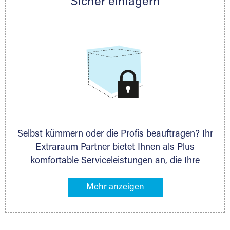
Sicher einlagern
persönlich hinsichtlich Lagervolumen und zu
allen weiteren Fragen, die Sie haben.
Selbst kümmern oder die Profis beauftragen? Ihr
Extraraum Partner bietet Ihnen als Plus
komfortable Serviceleistungen an, die Ihre
Lagerung besonders bequem machen. Dazu
gehören z. B. Verpackungsservice, Lieferung von
Packmaterial sowie Abholung und Rückholung.
Ihr Lagergut wird bei Ihrem Extraraum Partner
sicher verwahrt: trocken, staubfrei, auf Wunsch