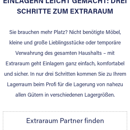
EINLAGERN LEICHT GEMACHT: DREI
Sie bieten Kunden Lagerraum zur Miete, der
für die Einlagerung von Umzugsgut gebaut
SCHRITTE ZUM EXTRARAUM
wurde? Werden Sie jetzt Extraraum Partner
und generieren Sie über das Portal neue
Sie brauchen mehr Platz? Nicht benötigte Möbel,
Lagerkunden und Vermietungen.
kleine und große Lieblingsstücke oder temporäre
Ihre Vorteile als Extraraum Partner:
Verwahrung des gesamten Haushalts – mit
Marktgerechte Preise
Digitale Buchungsplattform
Extraraum geht Einlagern ganz einfach, komfortabel
Flexibel auf Sie ausgerichtet
und sicher. In nur drei Schritten kommen Sie zu Ihrem
Gewinnung von Neukunden
Lagerraum beim Profi für die Lagerung von nahezu
Sprechen Sie uns an, wir freuen uns auf Ihre
allen Gütern in verschiedenen Lagergrößen.
Nachricht.
Ihre Ansprechpartnerin:
Thorsten Klemt
Extraraum Partner finden
Telefon:
+49 6145 5442 - 404