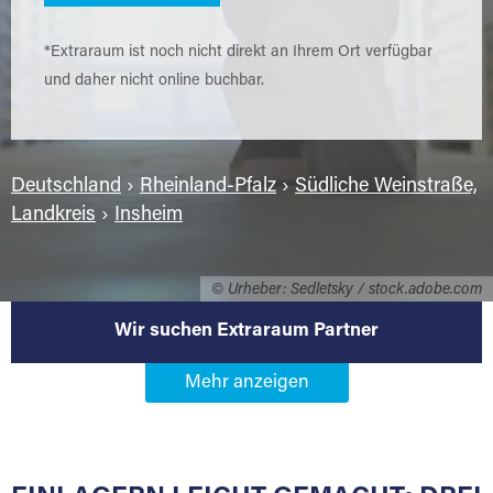
*Extraraum ist noch nicht direkt an Ihrem Ort verfügbar
und daher nicht online buchbar.
Deutschland
›
Rheinland-Pfalz
›
Südliche Weinstraße,
Landkreis
›
Insheim
© Urheber: Sedletsky / stock.adobe.com
Wir suchen Extraraum Partner
Werden Sie Extraraum Partner in
76865 Insheim