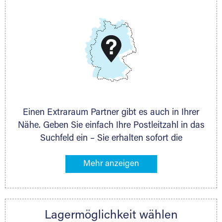
E-Mail:
thorsten.klemt@extraraum.de
DMG Aktiengesellschaft
Schieferstein 11A
65439 Flörsheim
www.dmg-ag.com
Einen Extraraum Partner gibt es auch in Ihrer
Nähe. Geben Sie einfach Ihre Postleitzahl in das
Suchfeld ein – Sie erhalten sofort die
Kontaktdaten des Partners mit
Lagermöglichkeiten in Ihrer Nähe. An zahlreichen
Orten können Sie anschließend Ihren Lagerraum
direkt online mieten. Gibt es Extraraum noch
nicht an Ihrem Ort, kontaktieren Sie den
Lagermöglichkeit wählen
nächstgelegenen Partner und besprechen alles